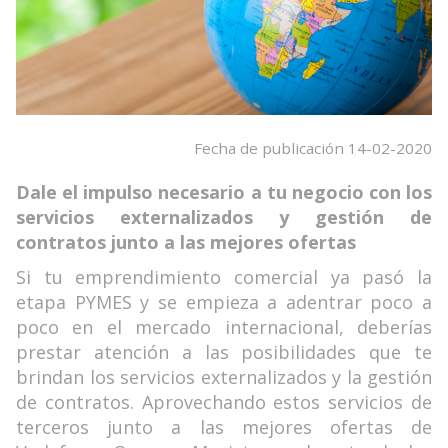
Fecha de publicación 14-02-2020
Dale el impulso necesario a tu negocio con los
servicios externalizados y gestión de
contratos junto a las mejores ofertas
Si tu emprendimiento comercial ya pasó la
etapa PYMES y se empieza a adentrar poco a
poco en el mercado internacional, deberías
prestar atención a las posibilidades que te
brindan los servicios externalizados y la gestión
de contratos. Aprovechando estos servicios de
terceros junto a las mejores ofertas de