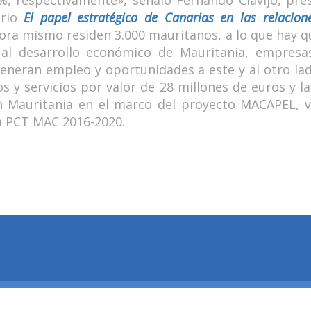
%, respectivamente», señaló Fernando Clavijo, pres
ario
El papel estratégico de Canarias en las relacion
 ahora mismo residen 3.000 mauritanos, a lo que hay
s al desarrollo económico de Mauritania, empres
eneran empleo y oportunidades a este y al otro lado
os y servicios por valor de 28 millones de euros y l
 Mauritania en el marco del proyecto MACAPEL, vi
a PCT MAC 2016-2020.