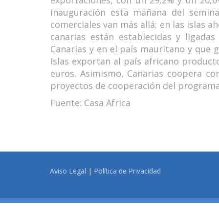
exportaciones, con un 29,2% y un 20,0
inauguración esta mañana del semin
comerciales van más allá: en las islas
canarias están establecidas y ligada
Canarias y en el país mauritano y que g
Islas exportan al país africano product
euros. Asimismo, Canarias coopera con
proyectos de cooperación del program
Fuente: Casa Africa
Aviso Legal
|
Política de Privacidad