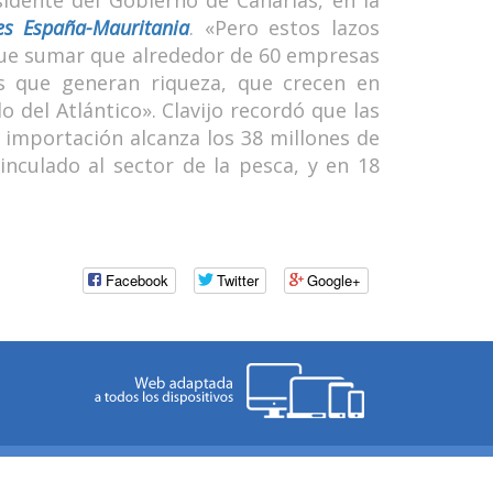
idente del Gobierno de Canarias, en la
es España-Mauritania
. «Pero estos lazos
 que sumar que alrededor de 60 empresas
as que generan riqueza, que crecen en
 del Atlántico». Clavijo recordó que las
a importación alcanza los 38 millones de
nculado al sector de la pesca, y en 18
Facebook
Twitter
Google+