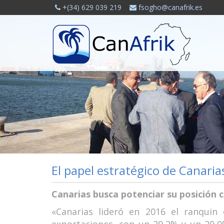
+(34) 629 039 219
fsogho@canafrik.es
El papel estratégico de Canaria
Canarias busca potenciar su posición c
«Canarias lideró en 2016 el ranquin