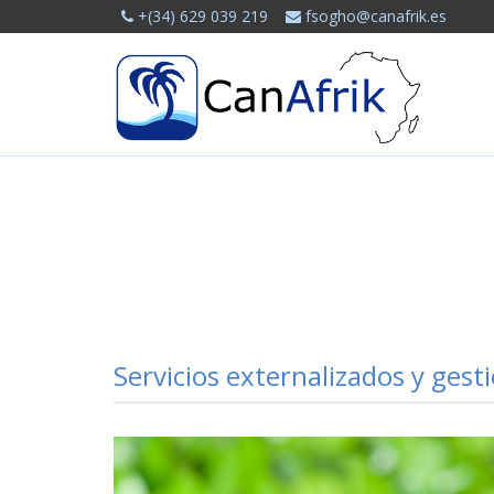
+(34) 629 039 219
fsogho@canafrik.es
Servicios externalizados y gest