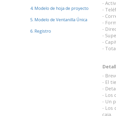
- Acti
4. Modelo de hoja de proyecto
- Telé
- Corr
5. Modelo de Ventanilla Única
- Form
- Direc
6. Registro
- Supe
- Capi
- Tot
Detall
- Brev
- El t
- Deta
- Los 
- Un p
- Los 
caja.