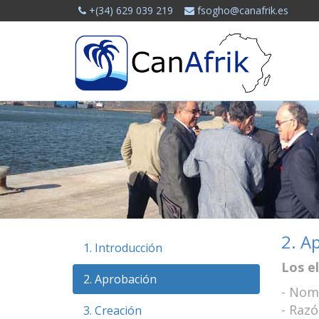
+(34) 629 039 219
fsogho@canafrik.es
2. A
1. Introducción
Los e
2. Aprobación
- Nom
- Razó
3. Creación