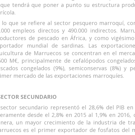
 que tendrá que poner a punto su estructura produ
rícola.
 lo que se refiere al sector pesquero marroquí, co
.000 empleos directos y 490.000 indirectos. Mar
oductores de pescado en África, y como vigésimo 
portador mundial de sardinas. Las exportacio
uicultura de Marruecos se concentran en el merc
500 M€, principalmente de cefalópodos congelados
scados congelados (9%), semiconservas (8%) y p
imer mercado de las exportaciones marroquíes.
 SECTOR SECUNDARIO
 sector secundario representó el 28,6% del PIB en
geramente desde el 2,8% en 2015 al 1,9% en 2016, 
nera, un mayor crecimiento de la industria de tra
rruecos es el primer exportador de fosfatos del m