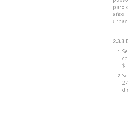
paro d
años.
urbana
2.3.3
Se
co
$ 
Se
27
di