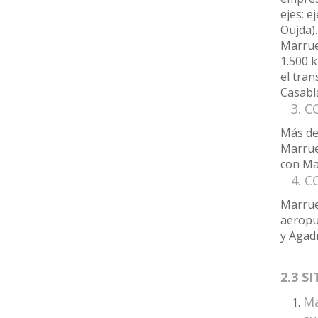
ejes: e
Oujda).
Marrue
1.500 k
el tran
Casabl
3. CO
Más de
Marrue
con Ma
4. CO
Marruec
aeropu
y Agadr
2.3 
Ma