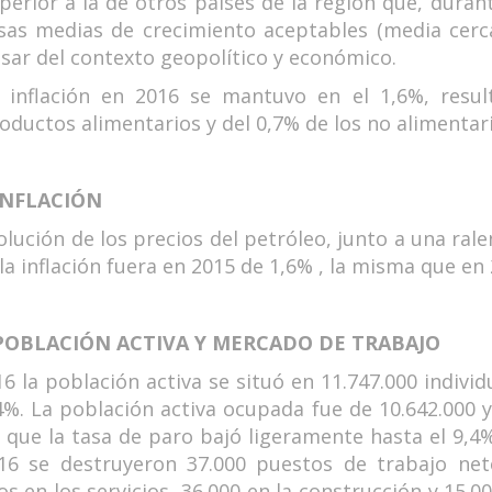
perior a la de otros países de la región que, dura
sas medias de crecimiento aceptables (media cerca
sar del contexto geopolítico y económico.
 inflación en 2016 se mantuvo en el 1,6%, resu
oductos alimentarios y del 0,7% de los no alimentari
 INFLACIÓN
lución de los precios del petróleo, junto a una ral
la inflación fuera en 2015 de 1,6% , la misma que en
 POBLACIÓN ACTIVA Y MERCADO DE TRABAJO
6 la población activa se situó en 11.747.000 indivi
4%. La población activa ocupada fue de 10.642.000 
 que la tasa de paro bajó ligeramente hasta el 9,4%
16 se destruyeron 37.000 puestos de trabajo neto
s en los servicios, 36.000 en la construcción y 15.00