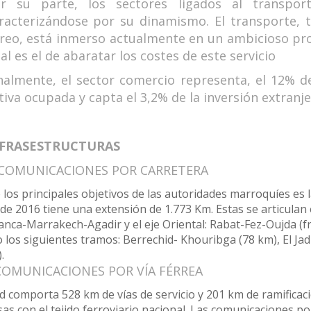
r su parte, los sectores ligados al transpor
racterizándose por su dinamismo. El transporte, 
reo, está inmerso actualmente en un ambicioso pro
nal es el de abaratar los costes de este servicio
nalmente, el sector comercio representa, el 12% d
tiva ocupada y capta el 3,2% de la inversión extranje
INFRASESTRUCTURAS
OMUNICACIONES POR CARRETERA
los principales objetivos de las autoridades marroquíes es l
 de 2016 tiene una extensión de 1.773 Km. Estas se articulan
nca-Marrakech-Agadir y el eje Oriental: Rabat-Fez-Oujda (f
o los siguientes tramos: Berrechid- Khouribga (78 km), El Jad
.
OMUNICACIONES POR VÍA FÉRREA
d comporta 528 km de vías de servicio y 201 km de ramificac
s con el tejido ferroviario nacional. Las comunicaciones po