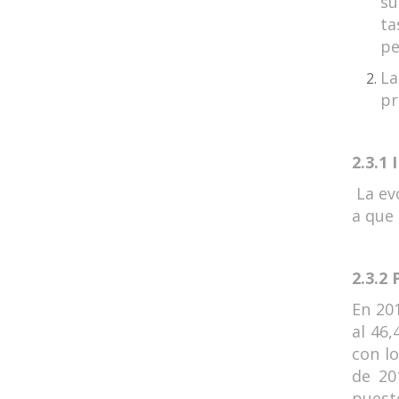
su
ta
pe
La
pr
2.3.1
La evo
a que 
2.3.2
En 201
al 46,
con lo
de 20
puesto