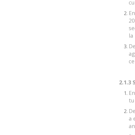
cu
En
20
se
la
De
ag
ce
2.1.3
En
tu
De
a 
an