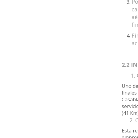
Po
ca
aé
fi
Fi
ac
2.2 
1. C
Uno de 
finales
Casabla
servici
(41 Km)
2. C
Esta re
empresa