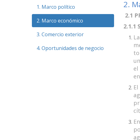
2. M
1. Marco político
2.1 P
2. Marco económico
2.1.1
3. Comercio exterior
La
me
4. Oportunidades de negocio
to
un
el
en
El
ag
pr
cí
En
po
ag