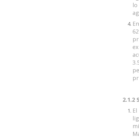
lo
ag
En
62
pr
ex
ac
3.
pe
pr
2.1.2
El
li
mi
Ma