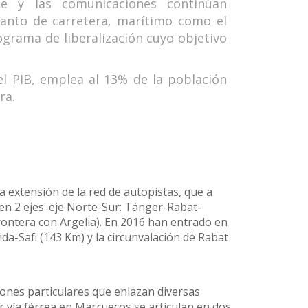
te y las comunicaciones continúan
tanto de carretera, marítimo como el
grama de liberalización cuyo objetivo
el PIB, emplea al 13% de la población
ra.
a extensión de la red de autopistas, que a
 en 2 ejes: eje Norte-Sur: Tánger-Rabat-
rontera con Argelia). En 2016 han entrado en
ida-Safi (143 Km) y la circunvalación de Rabat
iones particulares que enlazan diversas
r vía férrea en Marruecos se articulan en dos