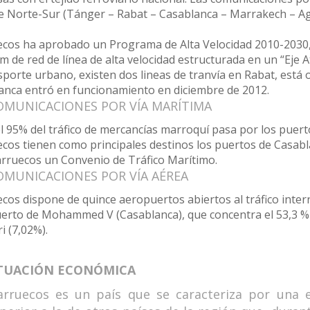
je Norte-Sur (Tánger – Rabat – Casablanca – Marrakech – Agad
cos ha aprobado un Programa de Alta Velocidad 2010-2030,
m de red de línea de alta velocidad estructurada en un “Eje A
sporte urbano, existen dos lineas de tranvía en Rabat, está
anca entró en funcionamiento en diciembre de 2012.
MUNICACIONES POR VÍA MARÍTIMA
l 95% del tráfico de mercancías marroquí pasa por los puert
cos tienen como principales destinos los puertos de Casabl
rruecos un Convenio de Tráfico Marítimo.
MUNICACIONES POR VÍA AÉREA
os dispone de quince aeropuertos abiertos al tráfico intern
erto de Mohammed V (Casablanca), que concentra el 53,3 % d
i (7,02%).
SITUACIÓN ECONÓMICA
rruecos es un país que se caracteriza por una e