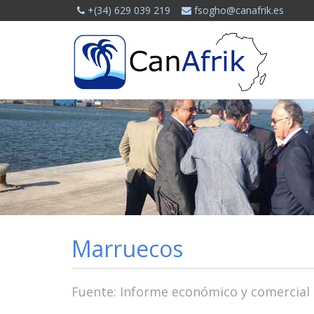
+(34) 629 039 219
fsogho@canafrik.es
Marruecos
Fuente: Informe económico y comercial 